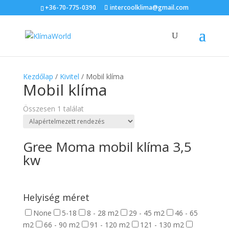
×
+36-70-775-0390
intercoolklima@gmail.com
Kezdőlap
/
Kivitel
/ Mobil klíma
Mobil klíma
Összesen 1 találat
Gree Moma mobil klíma 3,5
kw
Helyiség méret
None
5-18
8 - 28 m2
29 - 45 m2
46 - 65
m2
66 - 90 m2
91 - 120 m2
121 - 130 m2