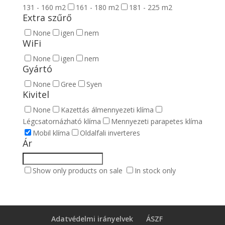
131 - 160 m2
161 - 180 m2
181 - 225 m2
Extra szűrő
None
igen
nem
WiFi
None
igen
nem
Gyártó
None
Gree
Syen
Kivitel
None
Kazettás álmennyezeti klíma
Légcsatornázható klíma
Mennyezeti parapetes klíma
Mobil klíma
Oldalfali inverteres
Ár
Show only products on sale
In stock only
Adatvédelmi irányelvek
ÁSZF