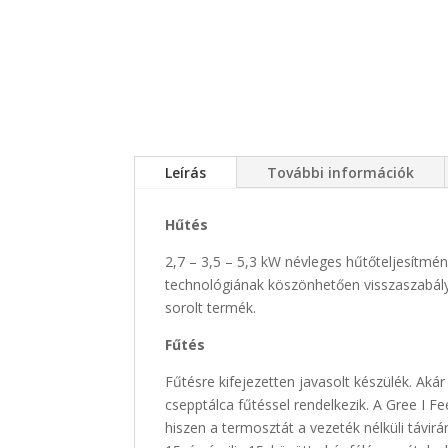
Leírás
További információk
Hűtés
2,7 – 3,5 – 5,3 kW névleges hűtőteljesítmé
technológiának köszönhetően visszaszabályo
sorolt termék.
Fűtés
Fűtésre kifejezetten javasolt készülék. Aká
csepptálca fűtéssel rendelkezik. A Gree I F
hiszen a termosztát a vezeték nélküli távirá