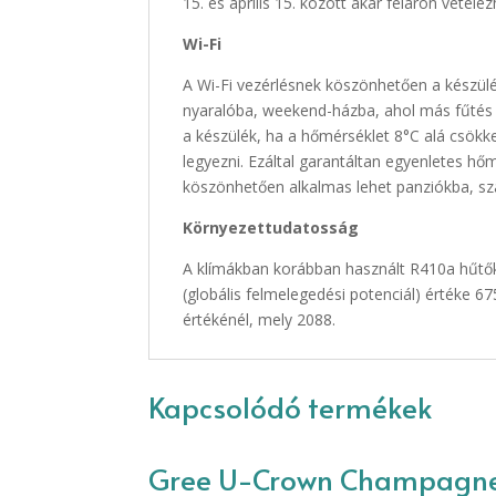
15. és április 15. között akár féláron vétel
Wi-Fi
A Wi-Fi vezérlésnek köszönhetően a készülék
nyaralóba, weekend-házba, ahol más fűtés n
a készülék, ha a hőmérséklet 8°C alá csökk
legyezni. Ezáltal garantáltan egyenletes hő
köszönhetően alkalmas lehet panziókba, szá
Környezettudatosság
A klímákban korábban használt R410a hűtők
(globális felmelegedési potenciál) értéke 
értékénél, mely 2088.
Kapcsolódó termékek
Gree U-Crown Champagn