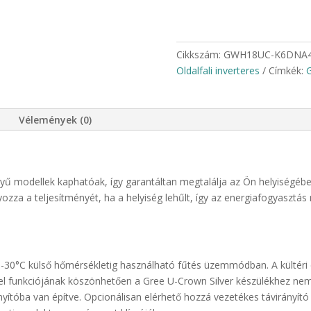
Cikkszám:
GWH18UC-K6DNA4
Oldalfali inverteres
Címkék:
Vélemények (0)
nyű modellek kaphatóak, így garantáltan megtalálja az Ön helyiségébe
zza a teljesítményét, ha a helyiség lehűlt, így az energiafogyasztás
r -30°C külső hőmérsékletig használható fűtés üzemmódban. A kültéri e
eel funkciójának köszönhetően a Gree U-Crown Silver készülékhez nem f
nyítóba van építve. Opcionálisan elérhető hozzá vezetékes távirányító