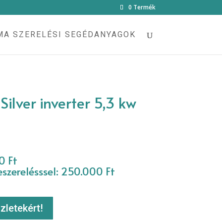
×
0 Termék
MA SZERELÉSI SEGÉDANYAGOK
ilver inverter 5,3 kw
0 Ft
zerelésssel: 250.000 Ft
zletekért!