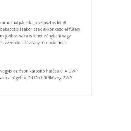
gramozhatjuk stb. Jó választás lehet
 bekapcsolásakor csak akkor kezd el fűteni
jobbra-balra is lehet irányítani vagy
 és vezetékes távirányító opciójának
 vagyis az ózon károsító hatása 0. A GWP
onyabb a régebbi, R410a hűtőközeg GWP