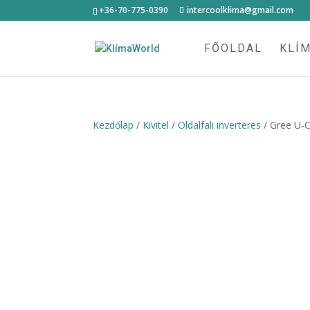
+36-70-775-0390
intercoolklima@gmail.com
FŐOLDAL
KLÍ
Kezdőlap
/
Kivitel
/
Oldalfali inverteres
/ Gree U-C