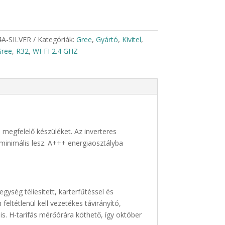
A-SILVER
Kategóriák:
Gree
,
Gyártó
,
Kivitel
,
Gree
,
R32
,
WI-FI 2.4 GHZ
 megfelelő készüléket. Az inverteres
 minimális lesz. A+++ energiaosztályba
gység téliesített, karterfűtéssel és
eltétlenül kell vezetékes távirányító,
 is. H-tarifás mérőórára köthető, így október