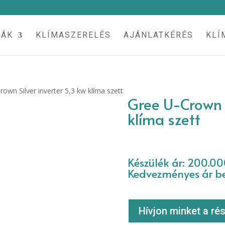
MÁK
KLÍMASZERELÉS
AJÁNLATKÉRÉS
KLÍ
rown Silver inverter 5,3 kw klíma szett
Gree U-Crown S
klíma szett
Készülék ár: 200.00
Kedvezményes ár bes
Hívjon minket a rés