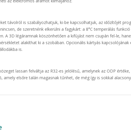
ezheti az elektromos áramot klímájához.
et távolról is szabályozhatjuk, ki-be kapcsolhatjuk, az időzítőjét pro
incsen, de szeretnénk elkerülni a fagykárt: a 8°C temperálás funkció
en. A 3D légáramnak köszönhetően a kifújást nem csupán fel-le, hanem 
mérsékletet alakíthat ki a szobában. Opcionális kártyás kapcsolójának
llodákba is.
özeget lassan felváltja az R32-es jelölésű, amelynek az ODP értéke,
675, amely elsőre talán magasnak tűnhet, de még így is sokkal alacs
e