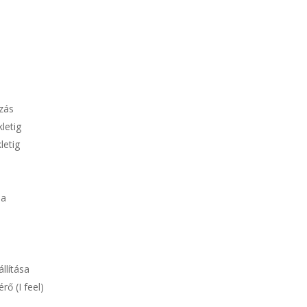
ozás
letig
letig
sa
llítása
rő (I feel)