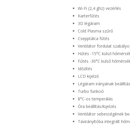
Wi-Fi (2,4 ghz) vezérlés
Karterfűtés
3D légáram
Cold Plasma szűrő
Csepptálca fűtés
Ventilátor fordulat szabály
Hűtés -15°C külső hőmérsék
Fűtés -30°C külső hőmérsék
Időzítés
LCD kijelző
Légáram irányának beállítá
Turbo funkció
8°C-os temperálás
Óra beállítás/kijelzés
Ventilátor sebességének beá
Távirányítóba integrált hőmé