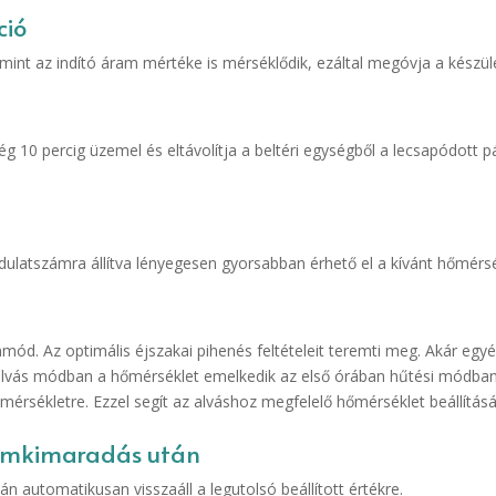
ció
amint az indító áram mértéke is mérséklődik, ezáltal megóvja a készül
még 10 percig üzemel és eltávolítja a beltéri egységből a lecsapódott
ordulatszámra állítva lényegesen gyorsabban érhető el a kívánt hőmérsé
mód. Az optimális éjszakai pihenés feltételeit teremti meg. Akár egyé
 alvás módban a hőmérséklet emelkedik az első órában hűtési módba
 hőmérsékletre. Ezzel segít az alváshoz megfelelő hőmérséklet beállítás
ramkimaradás után
 automatikusan visszaáll a legutolsó beállított értékre.