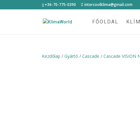
+36-70-775-0390
intercoolklima@gmail.com
FŐOLDAL
KLÍ
Kezdőlap
/
Gyártó
/
Cascade
/
Cascade VISION