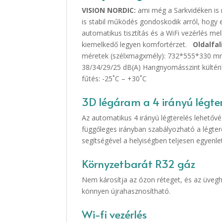
VISION NORDIC:
ami még a Sarkvidéken is m
is stabil működés gondoskodik arról, hogy e
automatikus tisztítás és a WiFi vezérlés mel
kiemelkedő legyen komfortérzet.
Oldalfal
méretek (szélxmagxmély): 732*555*330 mm M
38/34/29/25 dB(A) Hangnyomásszint kültéri:
fűtés: -25˚C – +30˚C
3D légáram a 4 irányú légter
Az automatikus 4 irányú légterelés lehetővé
függőleges irányban szabályozható a légterel
segítségével a helyiségben teljesen egyenle
Környzetbarát R32 gáz
Nem károsítja az ózon réteget, és az üveg
könnyen újrahasznosítható.
Wi-fi vezérlés