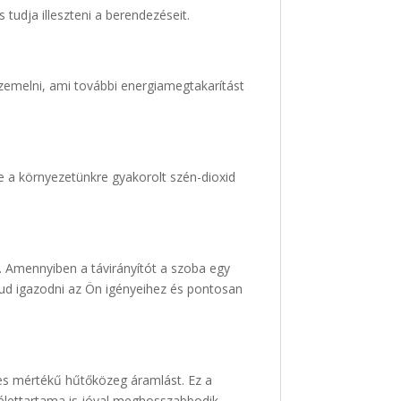
 tudja illeszteni a berendezéseit.
zemelni, ami további energiamegtakarítást
e a környezetünkre gyakorolt szén-dioxid
l. Amennyiben a távirányítót a szoba egy
 tud igazodni az Ön igényeihez és pontosan
ges mértékű hűtőközeg áramlást. Ez a
 élettartama is jóval meghosszabbodik.