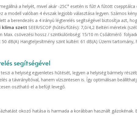
egállná a helyét, mivel akár -25C° esetén is fűt! A fűtött csepptálca
z a modell valóban 4 évszak legjobb választása legyen. Számos kényel
lett a berendezés a 4 irányú légterelés segítségével biztosítja azt, h
i klíma szett
SEER/SCOP (hűtés/fűtés): 7,0/4,2 Beltéri méretek (sz
ax. csövezési hossz / szintkülönbség: 15/10 m Csőátmérő folyadék 
 50 dB(A) Hangteljesítmény szint kültéri: 61 dB(A) Üzemi tartomány,
elés segítségével
 teszi a helyiség egyenletes hűtését, legyen a helyiség bármely részéb
és a távirányítóval, hanem vízszintesen is. Így optimálisan beállíthat
tesen osztható el a befújt levegő.
házhatást okozó hatása is harmada a korábban használt gázokénak. 