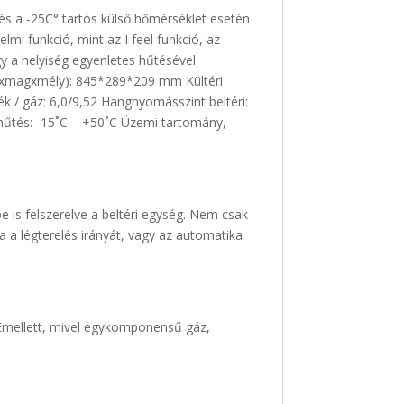
 és a -25C° tartós külső hőmérséklet esetén
mi funkció, mint az I feel funkció, az
ogy a helyiség egyenletes hűtésével
élxmagxmély): 845*289*209 mm Kültéri
/ gáz: 6,0/9,52 Hangnyomásszint beltéri:
 hűtés: -15˚C – +50˚C Üzemi tartomány,
e is felszerelve a beltéri egység. Nem csak
ja a légterelés irányát, vagy az automatika
Emellett, mivel egykomponensű gáz,