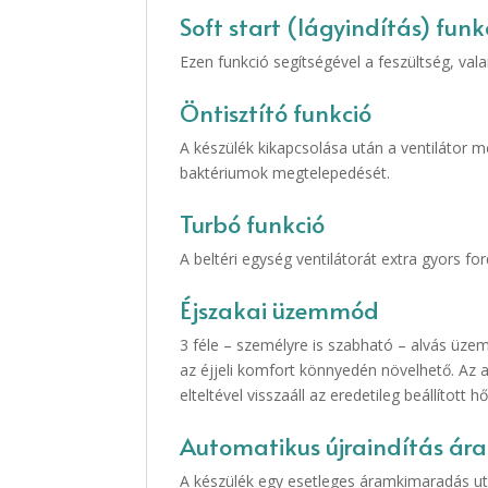
Soft start (lágyindítás) funk
Ezen funkció segítségével a feszültség, val
Öntisztító funkció
A készülék kikapcsolása után a ventilátor 
baktériumok megtelepedését.
Turbó funkció
A beltéri egység ventilátorát extra gyors f
Éjszakai üzemmód
3 féle – személyre is szabható – alvás üzem
az éjjeli komfort könnyedén növelhető. Az
elteltével visszaáll az eredetileg beállított
Automatikus újraindítás á
A készülék egy esetleges áramkimaradás után