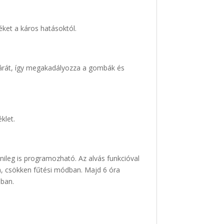
éket a káros hatásoktól.
 párát, így megakadályozza a gombák és
klet.
nileg is programozható. Az alvás funkcióval
n, csökken fűtési módban. Majd 6 óra
ában.