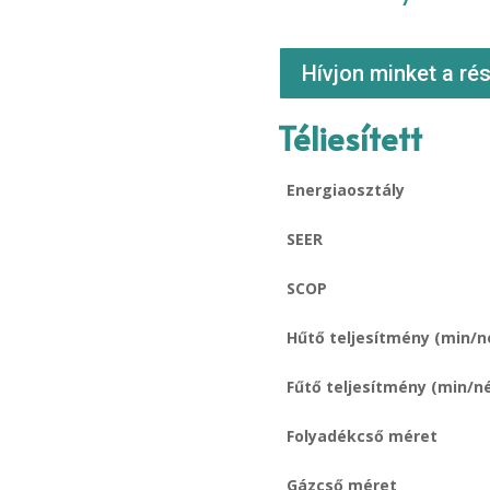
Hívjon minket a rés
Téliesített
Energiaosztály
SEER
SCOP
Hűtő teljesítmény (min/n
Fűtő teljesítmény (min/n
Folyadékcső méret
Gázcső méret