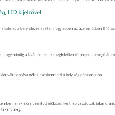
g, LED kijelzővel
s alkalmas a berendezés azáltal, hogy ebben az üzemmódban 8 ˚C-os h
k, hogy mindig a kívánalmaknak megfelelően történjen a levegő áram
let változtatása nélkül csökkenthető a helyiség páratartalma.
ben, amik előre beállított időközönként leolvasztottak (akár óránkén
t takarít meg.