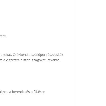
ránt.
a azokat. Csökkenti a szállópor részecskék
 a cigaretta füstöt, szagokat, atkákat,
kalmas a berendezés a fűtésre.