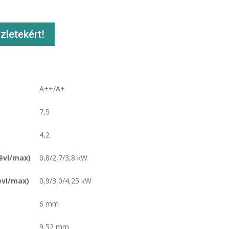
zletekért!
A++/A+
7,5
4,2
évl/max)
0,8/2,7/3,8 kW
évl/max)
0,9/3,0/4,25 kW
6 mm
9,52 mm