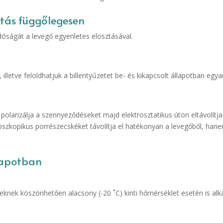
tás függőlegesen
dóságát a levegő egyenletes elosztásával.
lletve feloldhatjuk a billentyűzetet be- és kikapcsolt állapotban egya
 polarizálja a szennyeződéseket majd elektrosztatikus úton eltávolítj
szkopikus porrészecskéket távolítja el hatékonyan a levegőből, hanem
llapotban
geknek köszönhetően alacsony (-20 ˚C) kinti hőmérséklet esetén is al