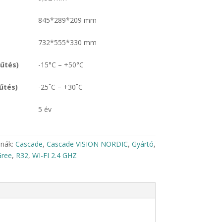
845*289*209 mm
732*555*330 mm
űtés)
-15°C – +50°C
űtés)
-25˚C – +30˚C
5 év
riák:
Cascade
,
Cascade VISION NORDIC
,
Gyártó
,
Gree
,
R32
,
WI-FI 2.4 GHZ