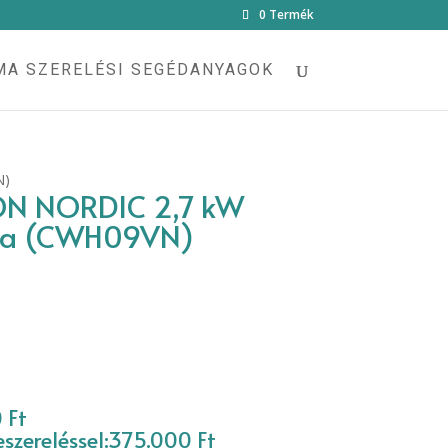
×
0 Termék
MA SZERELÉSI SEGÉDANYAGOK
N)
ON NORDIC 2,7 kW
íma (CWH09VN)
 Ft
szereléssel:375.000 Ft