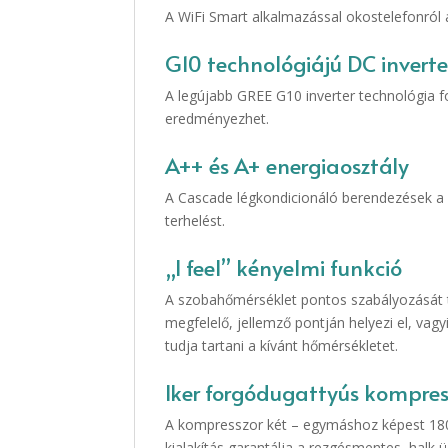
A WiFi Smart alkalmazással okostelefonról a 
G10 technológiájú DC inverter
A legújabb GREE G10 inverter technológia f
eredményezhet.
A++ és A+ energiaosztály
A Cascade légkondicionáló berendezések a v
terhelést.
„I feel” kényelmi funkció
A szobahőmérséklet pontos szabályozását te
megfelelő, jellemző pontján helyezi el, vag
tudja tartani a kívánt hőmérsékletet.
Iker forgódugattyús kompres
A kompresszor két – egymáshoz képest 180˚
kialakítás garantálja a rezgésmentes, halk 