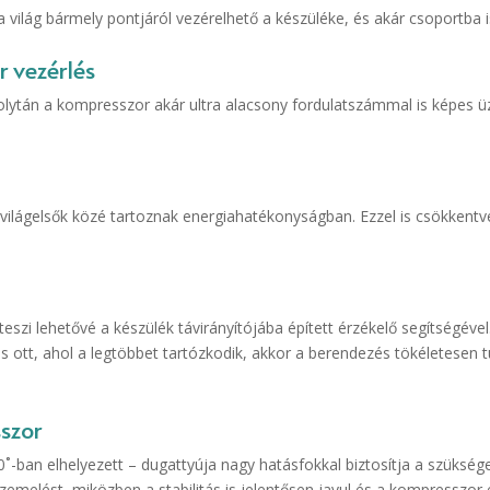
világ bármely pontjáról vezérelhető a készüléke, és akár csoportba is
 vezérlés
olytán a kompresszor akár ultra alacsony fordulatszámmal is képes ü
ilágelsők közé tartoznak energiahatékonyságban. Ezzel is csökkentv
szi lehetővé a készülék távirányítójába épített érzékelő segítségéve
yis ott, ahol a legtöbbet tartózkodik, akkor a berendezés tökéletesen
szor
-ban elhelyezett – dugattyúja nagy hatásfokkal biztosítja a szüksé
üzemelést, miközben a stabilitás is jelentősen javul és a kompresszor