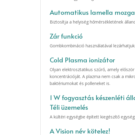
Automatikus lamella mozga
Biztosítja a helyiség hőmérsékletének állan
Zár funkció
Gombkombináció használatával lezárhatjuk, i
Cold Plasma ionizátor
Olyan elektrosztatikus szűrő, amely először
koncentrációját. A plazma nem csak a mikro
baktériumokat és polleneket is.
1 W fogyasztás készenléti á
Téli üzemelés
A kültéri egységbe épített kiegészítő egysé
A Vision név kötelez!