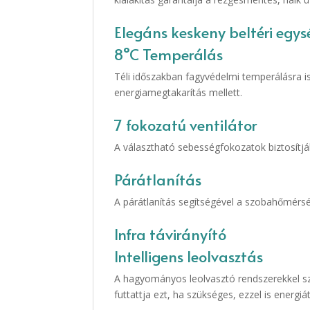
Elegáns keskeny beltéri egysé
8°C Temperálás
Téli időszakban fagyvédelmi temperálásra i
energiamegtakarítás mellett.
7 fokozatú ventilátor
A választható sebességfokozatok biztosítjá
Párátlanítás
A párátlanítás segítségével a szobahőmérsék
Infra távirányító
Intelligens leolvasztás
A hagyományos leolvasztó rendszerekkel szem
futtattja ezt, ha szükséges, ezzel is energiá