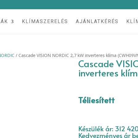
MÁK
KLÍMASZERELÉS
AJÁNLATKÉRÉS
KLÍ
 NORDIC
/ Cascade VISION NORDIC 2,7 kW inverteres klíma (CWH09V
Cascade VISI
inverteres kl
Téliesített
Készülék ár: 312 420
Kedvezményes ár be