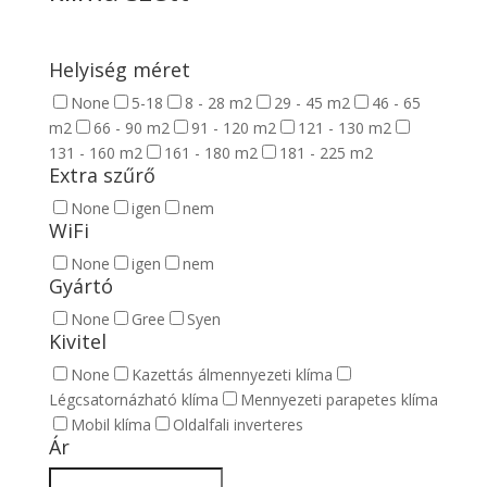
Helyiség méret
None
5-18
8 - 28 m2
29 - 45 m2
46 - 65
m2
66 - 90 m2
91 - 120 m2
121 - 130 m2
131 - 160 m2
161 - 180 m2
181 - 225 m2
Extra szűrő
None
igen
nem
WiFi
None
igen
nem
Gyártó
None
Gree
Syen
Kivitel
None
Kazettás álmennyezeti klíma
Légcsatornázható klíma
Mennyezeti parapetes klíma
Mobil klíma
Oldalfali inverteres
Ár