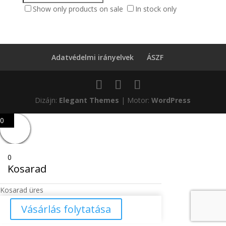
Show only products on sale
In stock only
Adatvédelmi irányelvek
ÁSZF
Dizájn:
Elegant Themes
| Motor:
WordPress
0
0
Kosarad
Kosarad üres
Vásárlás folytatása